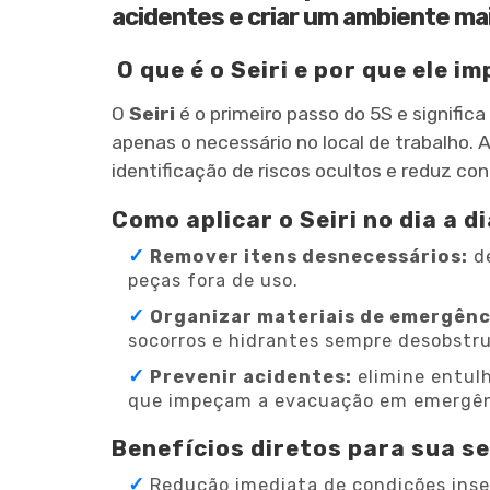
acidentes e criar um ambiente ma
O que é o Seiri e por que ele 
O
Seiri
é o primeiro passo do 5S e signific
apenas o necessário no local de trabalho. 
identificação de riscos ocultos e reduz c
Como aplicar o Seiri no dia a d
Remover itens desnecessários:
de
peças fora de uso.
Organizar materiais de emergênc
socorros e hidrantes sempre desobstruí
Prevenir acidentes:
elimine entul
que impeçam a evacuação em emergên
Benefícios diretos para sua s
Redução imediata de condições inse