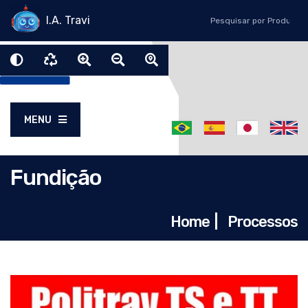
I.A. Travi
MENU
Fundição
Home
|
Processos