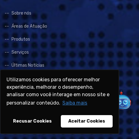
Sobre nós
Áreas de Atuação
Produtos
Serviços
Últimas Notícias
Entrar em Contato
Utilizamos cookies para oferecer melhor
experiência, melhorar o desempenho,
Representantes
analisar como você interage em nosso site e
personalizar conteúdo.
Saiba mais
Downloads
LGPD
Recusar Cookies
Aceitar Cookies
Testes e Ensaios