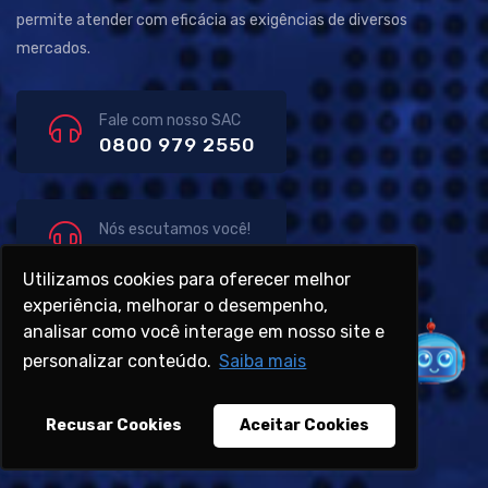
permite atender com eficácia as exigências de diversos
mercados.
Fale com nosso SAC
0800 979 2550
Nós escutamos você!
Ouvidoria
Utilizamos cookies para oferecer melhor
experiência, melhorar o desempenho,
analisar como você interage em nosso site e
Links Rápidos
.
personalizar conteúdo.
Saiba mais
Sobre nós
Recusar Cookies
Aceitar Cookies
Áreas de Atuação