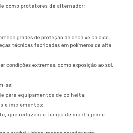
le como protetores de alternador;
nece grades de proteção de encaixe caibide,
eças técnicas fabricadas em polímeros de alta
tar condições extremas, como exposição ao sol,
m-se:
de para equipamentos de colheita;
es e implementos;
ente, que reduzem o tempo de montagem e
mais produtividade, menos paradas para