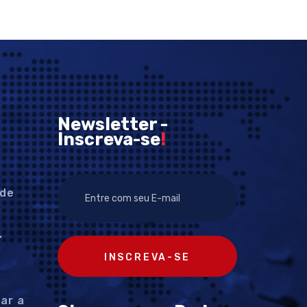
Newsletter -
Inscreva-se
!
 de
s
.
INSCREVA-SE
ar a