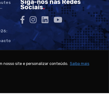
Siga-nos nas Redes
chutes
Sociais
.
..
026:
pacto
m nosso site e personalizar conteúdo.
Saiba mais
 Web
-