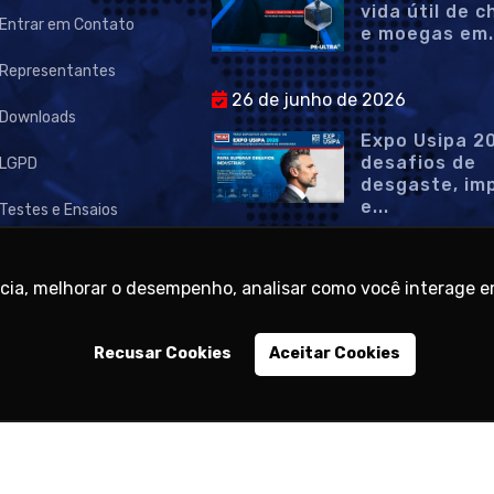
vida útil de 
Entrar em Contato
e moegas em.
Representantes
26 de junho de 2026
Downloads
Expo Usipa 2
desafios de
LGPD
desgaste, im
e...
Testes e Ensaios
Tecnologia da
ormação
ncia, melhorar o desempenho, analisar como você interage e
Recusar Cookies
Aceitar Cookies
ight © 1945 - 2026 - Travi Plásticos - Desenvolvido por
Zen Agência